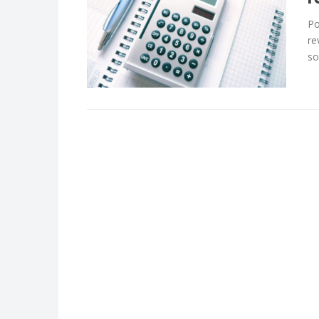
Po
re
so