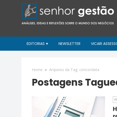
EDITORIAS
NEWSLETTER
VICARI ASSESS
Home
»
Arquivos da Tag: concordata
Postagens Tague
F
H
r