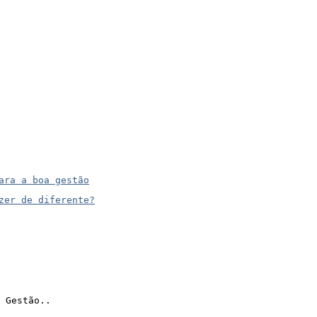
ara a boa gestão
zer de diferente?
 Gestão..