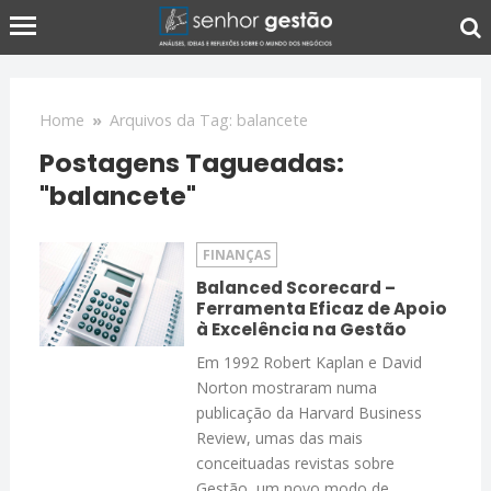
Home
»
Arquivos da Tag: balancete
Postagens Tagueadas:
"balancete"
FINANÇAS
Balanced Scorecard –
Ferramenta Eficaz de Apoio
à Excelência na Gestão
Em 1992 Robert Kaplan e David
Norton mostraram numa
publicação da Harvard Business
Review, umas das mais
conceituadas revistas sobre
Gestão, um novo modo de...