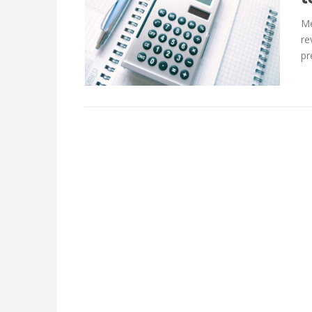
Me
re
pr