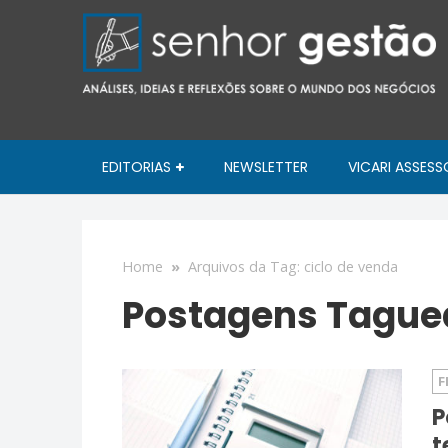
EDITORIAS
NEWSLETTER
VICARI ASSESS
Home
»
Arquivos da Tag: ciclo de venda
Postagens Taguea
F
P
t