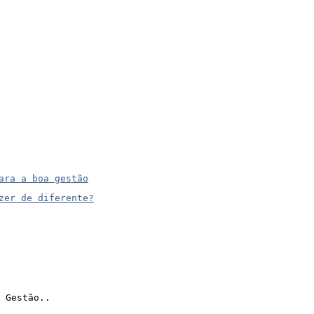
ara a boa gestão
zer de diferente?
 Gestão..