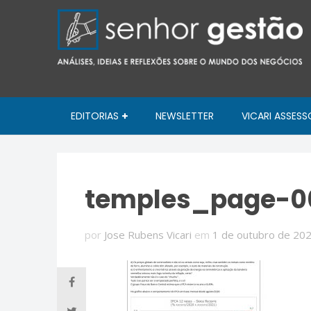
EDITORIAS
NEWSLETTER
VICARI ASSESS
temples_page-0
por
Jose Rubens Vicari
em
1 de outubro de 20