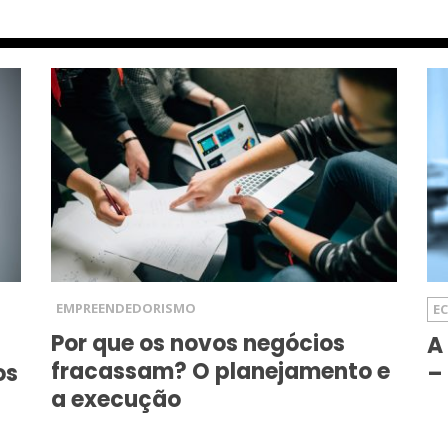
EMPREENDEDORISMO
E
Por que os novos negócios
A
fracassam? O planejamento e
os
–
a execução