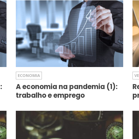
ECONOMIA
V
:
A economia na pandemia (1):
R
trabalho e emprego
p