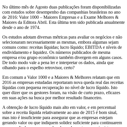
No último mês de Agosto duas publicações foram disponibilizadas
com estudos sobre desempenho das companhias brasileiras no ano
de 2016: Valor 1000 – Maiores Empresas e a Exame Melhores &
Maiores da Editora Abril. Esta última tem sido publicada anualmente
desde o ano de 1974.
Os estudos adotam diversas métricas para avaliar os negócios e não
selecionaram necessariamente as mesmas, embora algumas sejam
comuns como: receitas líquidas; lucro líquido; EBITDA e níveis de
endividamento e liquidez. Os números publicados de mesma
empresa e/ou grupo econômico também divergem em alguns casos.
De todo modo vale a pena ler e interpretar os dados, ainda que
olhando para o espelho retrovisor, certo?
Em comum a Valor 1000 e a Maiores & Melhores relatam que em
2016 as empresas estudadas reportaram nova queda real das receitas
líquidas com pequena recuperação no nível de lucro líquido. Isto
quer dizer que os gestores foram, na visão de curto prazo, eficazes
em suas ações na busca por melhor resultado financeiro.
A obtenção de lucro líquido mais alto em valor, e em percentual
sobre a receita líquida relativamente ao ano de 2015 é bom sinal,
mas isto é insuficiente para assegurar que as empresas estejam
gerando valor ou que indiquem solidez suficiente para continuarem