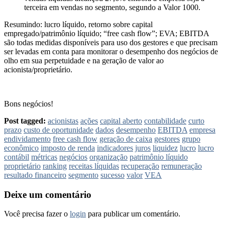
terceira em vendas no segmento, segundo a Valor 1000.
Resumindo: lucro líquido, retorno sobre capital
empregado/patrimônio líquido; “free cash flow”; EVA; EBITDA
são todas medidas disponíveis para uso dos gestores e que precisam
ser levadas em conta para monitorar o desempenho dos negócios de
olho em sua perpetuidade e na geração de valor ao
acionista/proprietário.
Bons negócios!
Post tagged:
acionistas
ações
capital aberto
contabilidade
curto
prazo
custo de oportunidade
dados
desempenho
EBITDA
empresa
endividamento
free cash flow
geração de caixa
gestores
grupo
econômico
imposto de renda
indicadores
juros
liquidez
lucro
lucro
contábil
métricas
negócios
organização
patrimônio líquido
proprietário
ranking
receitas líquidas
recuperação
remuneração
resultado financeiro
segmento
sucesso
valor
VEA
Deixe um comentário
Você precisa fazer o
login
para publicar um comentário.