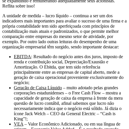
se expandindo e remunerando adequadamente seus acionistas.
Reflita sobre isso!
A unidade de medida – lucro líquido – continua a ser um dos
indicadores mais importantes para avaliar o sucesso de uma firma e a
própria contabilidade tem sido aperfeiçoada com princípios de
contabilização mais atuais e padronizados, o que permite melhor
comparação entre empresas do mesmo setor de atividade, por
exemplo. Por outro lado outras leituras do desempenho de uma
organização empresarial têm surgido, sendo importante destacar:
EBITDA
: Resultado do negócio antes dos juros, imposto de
renda e contribuição social, Depreciação/Exaustão e
Amortização. O Ebitda, que tem sido referência
principalmente entre as empresas de capital aberto, mede a
geração de caixa operacional proveniente exclusivamente do
negócio;
Geração de Caixa Líquido
– muito adotado pelas grandes
corporações estadunidenses – o Free Cash Flow – mostra a
capacidade de geração de caixa da empresa à frente da mera
questão de lucro contábil, afinal sabemos que lucro não
necessariamente indica que o negócio está sólido. Já dizia o
ícone Jack Welch – CEO da General Electric – “Cash is
King”!;
VEA
– Valor Econômico Adicionado, ou em sua língua de