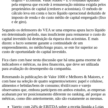
origem – Economic Value Added – É o resultado apurado
pela empresa que excede à remuneração mínima exigida pelos
proprietários de capital (credores e acionistas). O método de
cálculo leva em conta o lucro líquido operacional deduzido de
imposto de renda e do custo médio de capital empregado (fixo
e de giro).
Segundo os defensores do VEA se uma empresa apura lucro líquido
em determinado período, mas insuficiente para remunerar o custo do
capital investido há destruição da riqueza dos acionistas. E mais
dizem: o lucro somente garante a continuidade de um
empreendimento, no médio/longo prazo, se este for superior ao
custo de oportunidade do capital investido.
Fica claro com base nesta discussão que há uma gama enorme de
indicadores e métricas, na área financeira, que deve ser utilizada
para avaliação do desempenho da companhia.
Retornando às publicações de Valor 1000 e Melhores & Maiores, e
com base na seleção de quatro segmentos/setores: papel e celulose,
alimentos e bebidas/bens de consumo; têxtil/couro e varejo
observamos que, embora participem em ambos estudos, as empresas
acabaram por ter posicionamento diferente no ranking, até porque as
métricas, como dito anteriormente, não são exatamente as mesmas.
Varejo
: com 24% de EBITDA sobre a receita líquida a Lojas