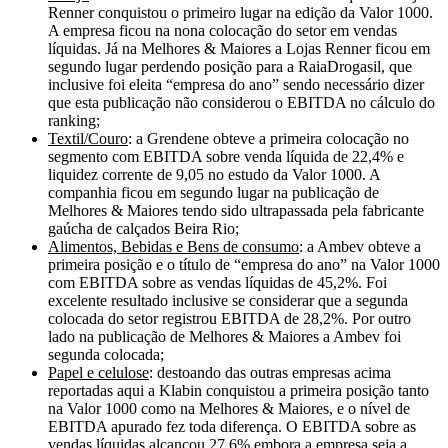
Renner conquistou o primeiro lugar na edição da Valor 1000.
A empresa ficou na nona colocação do setor em vendas
líquidas. Já na Melhores & Maiores a Lojas Renner ficou em
segundo lugar perdendo posição para a RaiaDrogasil, que
inclusive foi eleita “empresa do ano” sendo necessário dizer
que esta publicação não considerou o EBITDA no cálculo do
ranking;
Textil/Couro
: a Grendene obteve a primeira colocação no
segmento com EBITDA sobre venda líquida de 22,4% e
liquidez corrente de 9,05 no estudo da Valor 1000. A
companhia ficou em segundo lugar na publicação de
Melhores & Maiores tendo sido ultrapassada pela fabricante
gaúcha de calçados Beira Rio;
Alimentos, Bebidas e Bens de consumo
: a Ambev obteve a
primeira posição e o título de “empresa do ano” na Valor 1000
com EBITDA sobre as vendas líquidas de 45,2%. Foi
excelente resultado inclusive se considerar que a segunda
colocada do setor registrou EBITDA de 28,2%. Por outro
lado na publicação de Melhores & Maiores a Ambev foi
segunda colocada;
Papel e celulose
: destoando das outras empresas acima
reportadas aqui a Klabin conquistou a primeira posição tanto
na Valor 1000 como na Melhores & Maiores, e o nível de
EBITDA apurado fez toda diferença. O EBITDA sobre as
vendas líquidas alcançou 27,6% embora a empresa seja a