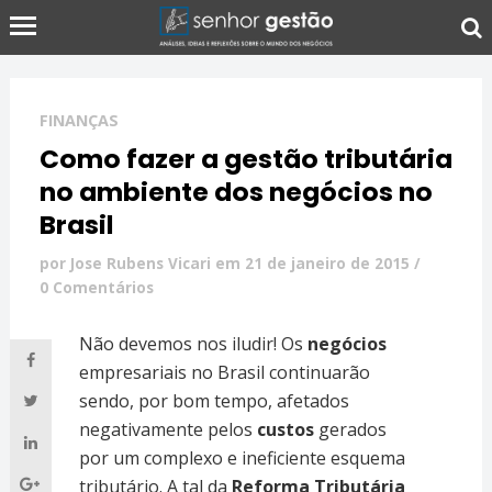
FINANÇAS
Como fazer a gestão tributária
no ambiente dos negócios no
Brasil
por
Jose Rubens Vicari
em
21 de janeiro de 2015
/
0 Comentários
Não devemos nos iludir! Os
negócios
empresariais no Brasil continuarão
sendo, por bom tempo, afetados
negativamente pelos
custos
gerados
por um complexo e ineficiente esquema
tributário. A tal da
Reforma Tributária