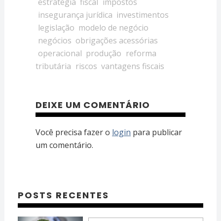
estrategia
fiscal
impostos
insegurança jurídica
investimentos
legislação
modelo de negócio
negócios
obrigações acessórias
operacional
produção
reforma
tributária
riscos
vantagens fiscais
DEIXE UM COMENTÁRIO
Você precisa fazer o
login
para publicar
um comentário.
POSTS RECENTES