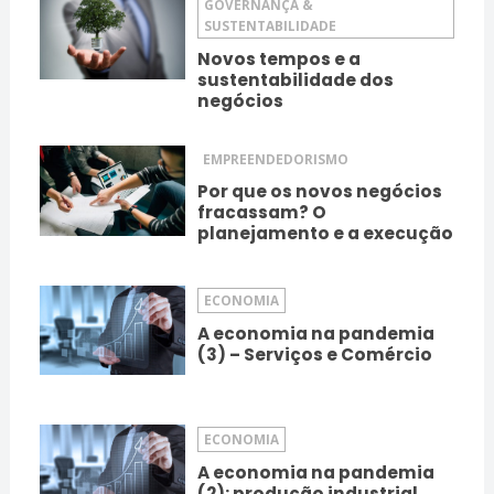
GOVERNANÇA &
SUSTENTABILIDADE
Novos tempos e a
sustentabilidade dos
negócios
EMPREENDEDORISMO
Por que os novos negócios
fracassam? O
planejamento e a execução
ECONOMIA
A economia na pandemia
(3) – Serviços e Comércio
ECONOMIA
A economia na pandemia
(2): produção industrial