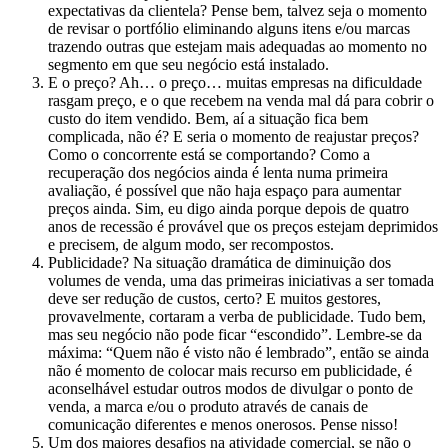
expectativas da clientela? Pense bem, talvez seja o momento
de revisar o portfólio eliminando alguns itens e/ou marcas
trazendo outras que estejam mais adequadas ao momento no
segmento em que seu negócio está instalado.
E o preço? Ah… o preço… muitas empresas na dificuldade
rasgam preço, e o que recebem na venda mal dá para cobrir o
custo do item vendido. Bem, aí a situação fica bem
complicada, não é? E seria o momento de reajustar preços?
Como o concorrente está se comportando? Como a
recuperação dos negócios ainda é lenta numa primeira
avaliação, é possível que não haja espaço para aumentar
preços ainda. Sim, eu digo ainda porque depois de quatro
anos de recessão é provável que os preços estejam deprimidos
e precisem, de algum modo, ser recompostos.
Publicidade? Na situação dramática de diminuição dos
volumes de venda, uma das primeiras iniciativas a ser tomada
deve ser redução de custos, certo? E muitos gestores,
provavelmente, cortaram a verba de publicidade. Tudo bem,
mas seu negócio não pode ficar “escondido”. Lembre-se da
máxima: “Quem não é visto não é lembrado”, então se ainda
não é momento de colocar mais recurso em publicidade, é
aconselhável estudar outros modos de divulgar o ponto de
venda, a marca e/ou o produto através de canais de
comunicação diferentes e menos onerosos. Pense nisso!
Um dos maiores desafios na atividade comercial, se não o