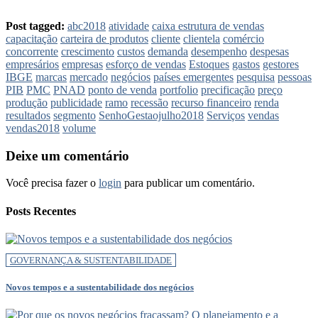
Post tagged:
abc2018
atividade
caixa estrutura de vendas
capacitação
carteira de produtos
cliente
clientela
comércio
concorrente
crescimento
custos
demanda
desempenho
despesas
empresários
empresas
esforço de vendas
Estoques
gastos
gestores
IBGE
marcas
mercado
negócios
países emergentes
pesquisa
pessoas
PIB
PMC
PNAD
ponto de venda
portfolio
precificação
preço
produção
publicidade
ramo
recessão
recurso financeiro
renda
resultados
segmento
SenhoGestaojulho2018
Serviços
vendas
vendas2018
volume
Deixe um comentário
Você precisa fazer o
login
para publicar um comentário.
Posts Recentes
GOVERNANÇA & SUSTENTABILIDADE
Novos tempos e a sustentabilidade dos negócios