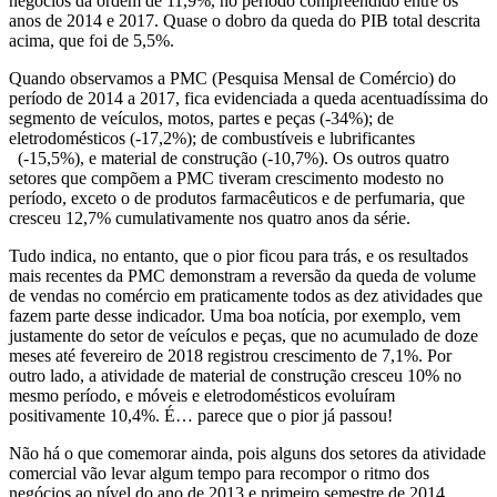
negócios da ordem de 11,9%, no período compreendido entre os
anos de 2014 e 2017. Quase o dobro da queda do PIB total descrita
acima, que foi de 5,5%.
Quando observamos a PMC (Pesquisa Mensal de Comércio) do
período de 2014 a 2017, fica evidenciada a queda acentuadíssima do
segmento de veículos, motos, partes e peças (-34%); de
eletrodomésticos (-17,2%); de combustíveis e lubrificantes
(-15,5%), e material de construção (-10,7%). Os outros quatro
setores que compõem a PMC tiveram crescimento modesto no
período, exceto o de produtos farmacêuticos e de perfumaria, que
cresceu 12,7% cumulativamente nos quatro anos da série.
Tudo indica, no entanto, que o pior ficou para trás, e os resultados
mais recentes da PMC demonstram a reversão da queda de volume
de vendas no comércio em praticamente todos as dez atividades que
fazem parte desse indicador. Uma boa notícia, por exemplo, vem
justamente do setor de veículos e peças, que no acumulado de doze
meses até fevereiro de 2018 registrou crescimento de 7,1%. Por
outro lado, a atividade de material de construção cresceu 10% no
mesmo período, e móveis e eletrodomésticos evoluíram
positivamente 10,4%. É… parece que o pior já passou!
Não há o que comemorar ainda, pois alguns dos setores da atividade
comercial vão levar algum tempo para recompor o ritmo dos
negócios ao nível do ano de 2013 e primeiro semestre de 2014.